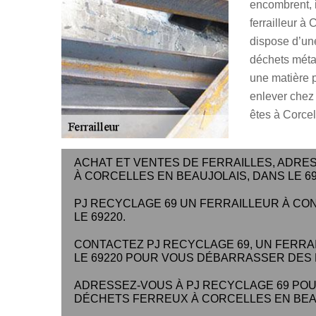
encombrent, i
ferrailleur à
dispose d’une 
déchets métal
une matière p
enlever chez 
êtes à Corcel
ACHAT ET VENTES DE FERRAILLES, ADRE
À CORCELLES EN BEAUJOLAIS, DANS LE 69
PJ RECYCLAGE 69 UN FERRAILLEUR À CO
LE 69220.
CONTACTEZ PJ RECYCLAGE 69, UN FERRA
LE 69220 POUR VOUS DÉBARRASSER DES
ADRESSEZ-VOUS À PJ RECYCLAGE 69 POUR
DÉCHETS FERREUX À CORCELLES EN BEAUJ