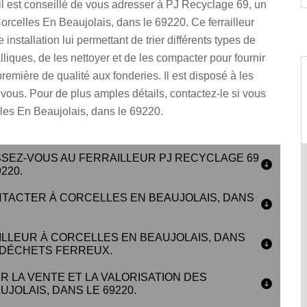
l est conseillé de vous adresser à PJ Recyclage 69, un
 Corcelles En Beaujolais, dans le 69220. Ce ferrailleur
installation lui permettant de trier différents types de
liques, de les nettoyer et de les compacter pour fournir
remière de qualité aux fonderies. Il est disposé à les
vous. Pour de plus amples détails, contactez-le si vous
les En Beaujolais, dans le 69220.
SSEZ-VOUS AU FERRAILLEUR PJ RECYCLAGE 69
220.
NTACTER À CORCELLES EN BEAUJOLAIS, DANS
ILLEUR À CORCELLES EN BEAUJOLAIS, DANS
 DÉCHETS FERREUX.
 LA VENTE ET LA VALORISATION DES
OLAIS, DANS LE 69220.