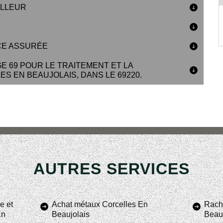
ILLEUR
CE ASSURÉE
E 69 POUR LE TRAITEMENT ET LA
S EN BEAUJOLAIS, DANS LE 69220.
AUTRES SERVICES
e et
Achat métaux Corcelles En
Racha
En
Beaujolais
Beauj