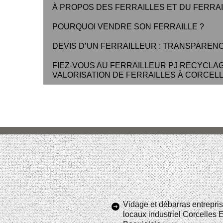
À PROPOS DES FERRAILLES ET DU FERRA
POURQUOI VENDRE SON FERRAILLE ?
DEVIS D’UN FERRAILLEUR : TRANSPAREN
FIEZ-VOUS AU FERRAILLEUR PJ RECYCLAG
VALORISATION DE FERRAILLES À CORCELLE
Vidage et débarras entrepris
locaux industriel Corcelles 