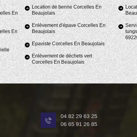
Location de benne Corcelles En
Locat
elles En
Beaujolais
Beauj
Enlèvement d'épave Corcelles En
Servi
elles En
Beaujolais
tungs
6922
Epaviste Corcelles En Beaujolais
ielle
Enlèvement de déchets vert
Corcelles En Beaujolais
04 82 29 63 25
06 65 91 26 85