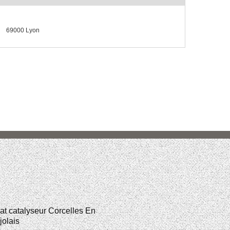
69000 Lyon
t catalyseur Corcelles En
olais