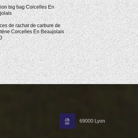
ion big bag Corcelles En
olais
ces de rachat de carbure de
tène Corcelles En Beaujolais
0
69000 Lyon