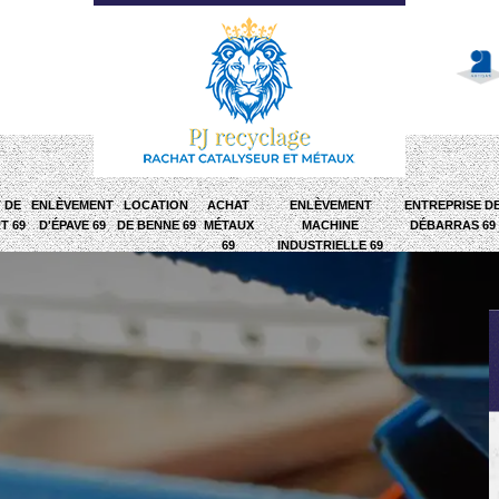
 DE
ENLÈVEMENT
LOCATION
ACHAT
ENLÈVEMENT
ENTREPRISE D
T 69
D'ÉPAVE 69
DE BENNE 69
MÉTAUX
MACHINE
DÉBARRAS 69
69
INDUSTRIELLE 69