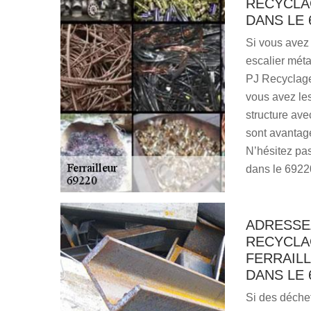
RECYCLA
DANS LE 
Si vous avez 
escalier métal
PJ Recyclage 
vous avez le
structure ave
sont avantage
N’hésitez pas
dans le 6922
ADRESSE
RECYCLA
FERRAIL
DANS LE 
Si des déchet