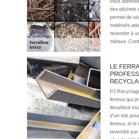
vous adresser
des déchets m
permet de sé
matériels ada
revendre à un
métaux. Cont
LE FERRA
PROFESSI
RECYCLA
PJ Recyclage 
ferreux qui 
ferrailleur ma
d’un site pour
ferreux, et l
revendre par 