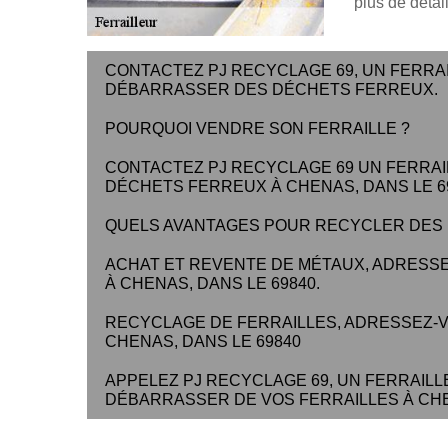
plus de détai
CONTACTEZ PJ RECYCLAGE 69, UN FERRAI
DÉBARRASSER DES DÉCHETS FERREUX.
POURQUOI VENDRE SON FERRAILLE ?
CONTACTEZ PJ RECYCLAGE 69 UN FERRAIL
DÉCHETS FERREUX À CHENAS, DANS LE 69
QUELS AVANTAGES POUR RECYCLER DES 
ACHAT ET REVENTE DE MÉTAUX, ADRESSE
À CHENAS, DANS LE 69840.
RECYCLAGE DE FERRAILLES, ADRESSEZ-V
CHENAS, DANS LE 69840
APPELEZ PJ RECYCLAGE 69, UN FERRAILL
DÉBARRASSER DE VOS FERRAILLES À CHEN