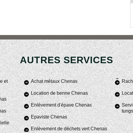
AUTRES SERVICES
e et
Achat métaux Chenas
Rach
Location de benne Chenas
Loca
nas
Enlèvement d'épave Chenas
Servi
nas
tung
Epaviste Chenas
ielle
Enlèvement de déchets vert Chenas