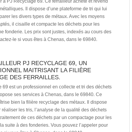
 à PJ Recyclage 69. Ce ferrailleur achète et revend
étalliques. Il dispose d’une plateforme de tri qui lui
parer les divers types de métaux. Avec les moyens
ptés, il cisaille et compacte les déchets pour les
e fonderie. Les prix sont justes, indexés au cours des
actez-le si vous êtes à Chenas, dans le 69840.
ILLEUR PJ RECYCLAGE 69, UN
ONNEL MAITRISANT LA FILIÈRE
GE DES FERRAILLES.
69 est un professionnel en collecte et tri des déchets
propose ses services à Chenas, dans le 69840. Ce
îtrise bien la filière recyclage des métaux. Il dispose
 réaliser les tris, l’analyse de la qualité des déchets
e traitement de ces déchets par un compactage pour les
la suite à des fonderies. Vous pouvez l’appeler pour