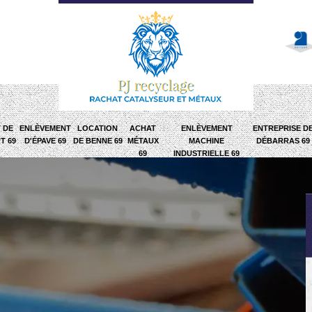
 DE
ENLÈVEMENT
LOCATION
ACHAT
ENLÈVEMENT
ENTREPRISE D
T 69
D'ÉPAVE 69
DE BENNE 69
MÉTAUX
MACHINE
DÉBARRAS 69
69
INDUSTRIELLE 69