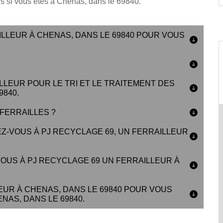
ls si vous êtes à Chenas, dans le 69840.
LLEUR À CHENAS, DANS LE 69840 POUR VOUS
LEUR POUR LE TRI ET LE TRAITEMENT DES
840.
FERRAILLES ?
Z-VOUS À PJ RECYCLAGE 69, UN FERRAILLEUR
OUS À PJ RECYCLAGE 69 UN FERRAILLEUR À
EUR À CHENAS, DANS LE 69840 POUR VOUS
AS, DANS LE 69840.