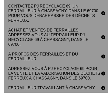
CONTACTEZ PJ RECYCLAGE 69, UN
FERRAILLEUR À CHASSAGNY, DANS LE 69700
POUR VOUS DÉBARRASSER DES DÉCHETS
FERREUX.
ACHAT ET VENTES DE FERRAILLES,
ADRESSEZ-VOUS AU FERRAILLEUR PJ
RECYCLAGE 69 À CHASSAGNY, DANS LE
69700.
À PROPOS DES FERRAILLES ET DU
FERRAILLEUR
ADRESSEZ-VOUS À PJ RECYCLAGE 69 POUR
LA VENTE ET LA VALORISATION DES DÉCHETS
FERREUX À CHASSAGNY, DANS LE 69700.
FERRAILLEUR TRAVAILLANT À CHASSAGNY