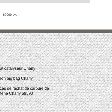
69000 Lyon
t catalyseur Charly
ion big bag Charly
ces de rachat de carbure de
stène Charly 69390