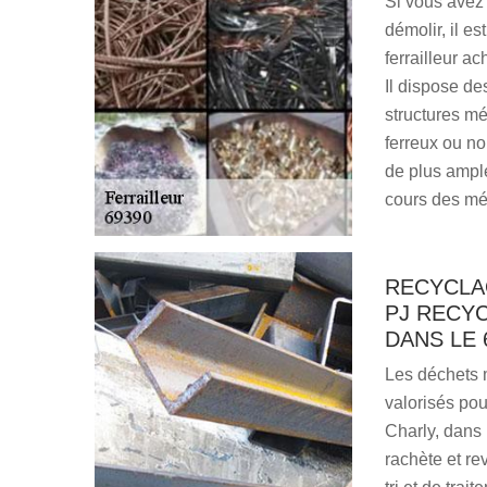
Si vous avez
démolir, il e
ferrailleur a
Il dispose de
structures mé
ferreux ou non
de plus ample
cours des mé
RECYCLA
PJ RECYC
DANS LE 
Les déchets 
valorisés pou
Charly, dans 
rachète et rev