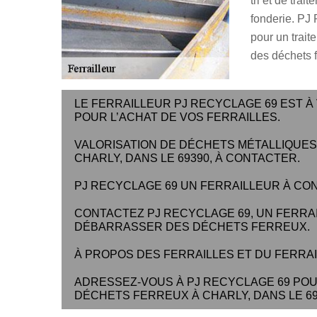
tri et de tra
fonderie. PJ
pour un trait
des déchets f
LE FERRAILLEUR PJ RECYCLAGE 69 EST À 
POUR L’ACHAT DE VOS FERRAILLES.
VALORISATION DE DÉCHETS MÉTALLIQUES 
CHARLY, DANS LE 69390, À CONTACTER.
PJ RECYCLAGE 69 UN FERRAILLEUR À CON
CONTACTEZ PJ RECYCLAGE 69, UN FERRAI
DÉBARRASSER DES DÉCHETS FERREUX.
À PROPOS DES FERRAILLES ET DU FERRA
ADRESSEZ-VOUS À PJ RECYCLAGE 69 POUR
DÉCHETS FERREUX À CHARLY, DANS LE 69