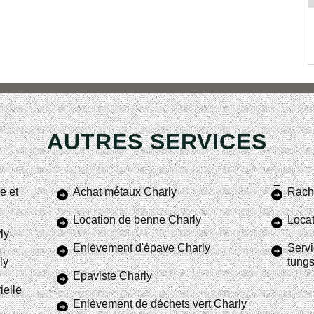
AUTRES SERVICES
e et
Achat métaux Charly
Racha
Location de benne Charly
Locat
ly
Enlèvement d'épave Charly
Servi
ly
tung
Epaviste Charly
ielle
Enlèvement de déchets vert Charly