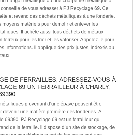
 un hangar métallique ou une charpente métallique à
st conseillé de vous adresser à PJ Recyclage 69. Ce
chète et revend des déchets métalliques à une fonderie.
s moyens matériels pour démolir et enlever les
talliques. Il achète aussi tous déchets de métaux
 ferreux pour les trier et les valoriser. Appelez-le pour
s informations. Il applique des prix justes, indexés au
taux.
GE DE FERRAILLES, ADRESSEZ-VOUS À
LAGE 69 UN FERRAILLEUR À CHARLY,
69390
métalliques provenant d’une épave peuvent être
r devenir une matière première des fonderies. À
le 69390, PJ Recyclage 69 est un ferrailleur qui
end de la ferraille. Il dispose d’un site de stockage, de