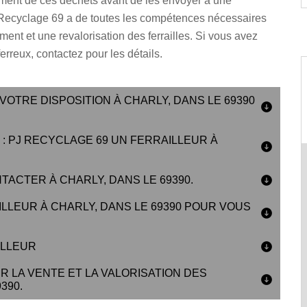
itement de ces déchets avant de les envoyer à une
 Recyclage 69 a de toutes les compétences nécessaires
ement et une revalorisation des ferrailles. Si vous avez
erreux, contactez pour les détails.
VOTRE DISPOSITION À CHARLY, DANS LE 69390
: PJ RECYCLAGE 69 UN FERRAILLEUR À
TACTER À CHARLY, DANS LE 69390.
LLEUR À CHARLY, DANS LE 69390 POUR VOUS
ILLEUR
 LA VENTE ET LA VALORISATION DES
390.