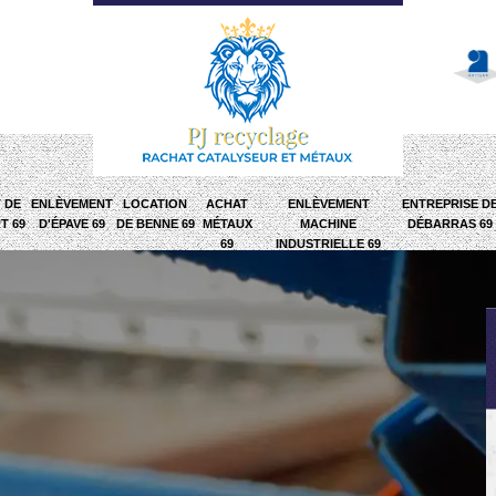
 DE
ENLÈVEMENT
LOCATION
ACHAT
ENLÈVEMENT
ENTREPRISE D
T 69
D'ÉPAVE 69
DE BENNE 69
MÉTAUX
MACHINE
DÉBARRAS 69
69
INDUSTRIELLE 69