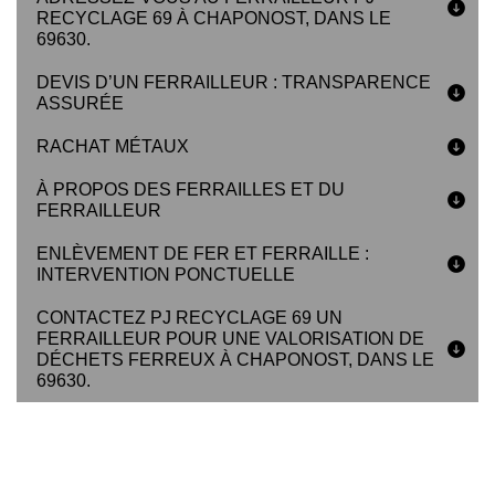
RECYCLAGE 69 À CHAPONOST, DANS LE
69630.
DEVIS D’UN FERRAILLEUR : TRANSPARENCE
ASSURÉE
RACHAT MÉTAUX
À PROPOS DES FERRAILLES ET DU
FERRAILLEUR
ENLÈVEMENT DE FER ET FERRAILLE :
INTERVENTION PONCTUELLE
CONTACTEZ PJ RECYCLAGE 69 UN
FERRAILLEUR POUR UNE VALORISATION DE
DÉCHETS FERREUX À CHAPONOST, DANS LE
69630.