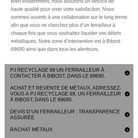
Bien évidemment, nous assurons un service de
haute qualité pour viser votre satisfaction. Nous
sommes ouverts à une collaboration sur le long terme
afin que vous ne cherchez plus d’un ferrailleur à
chaque fois que vous souhaitez liquider vos débris
métalliques. Notre zone d’intervention est à Bibost
69690 ainsi que dans tous les alentours.
PJ RECYCLAGE 69 UN FERRAILLEUR À
CONTACTER À BIBOST, DANS LE 69690.
ACHAT ET REVENTE DE MÉTAUX, ADRESSEZ-
VOUS À PJ RECYCLAGE 69, UN FERRAILLEUR
À BIBOST, DANS LE 69690.
DEVIS D’UN FERRAILLEUR : TRANSPARENCE
ASSURÉE
RACHAT MÉTAUX